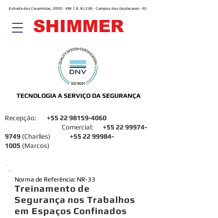
Estrada dos Ceramistas, 2000 - KM 7.8, RJ 238 - Campos dos Goytacazes - RJ
SHIMMER
TECNOLOGIA A SERVIÇO DA SEGURANÇA
Recepção:
+55 22 98159-4060
Comercial:
+55 22 99974-
9749
(Charlles)
+55 22 99984-
1005
(Marcos)
Norma de Referência: NR-33
Treinamento de
Segurança nos Trabalhos
em Espaços Confinados