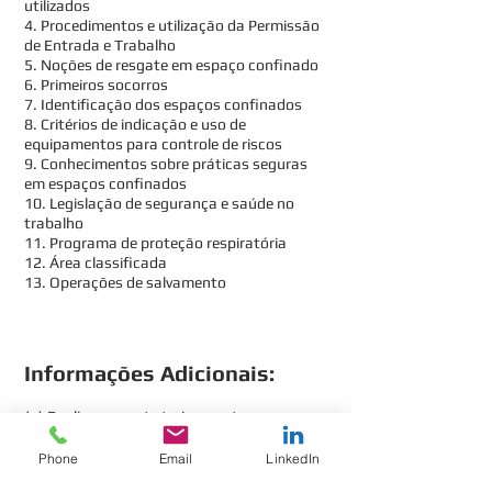
utilizados
4. Procedimentos e utilização da Permissão
de Entrada e Trabalho
5. Noções de resgate em espaço confinado
6. Primeiros socorros
7. Identificação dos espaços confinados
8. Critérios de indicação e uso de
equipamentos para controle de riscos
9. Conhecimentos sobre práticas seguras
em espaços confinados
10. Legislação de segurança e saúde no
trabalho
11. Programa de proteção respiratória
12. Área classificada
13. Operações de salvamento
Informações Adicionais:
(a) Realizamos este treinamento em nossa
base, que está estrategicamente
posicionada no eixo da logística Norte-
Phone
Email
LinkedIn
Fluminense, em Campos dos Goytacazes,