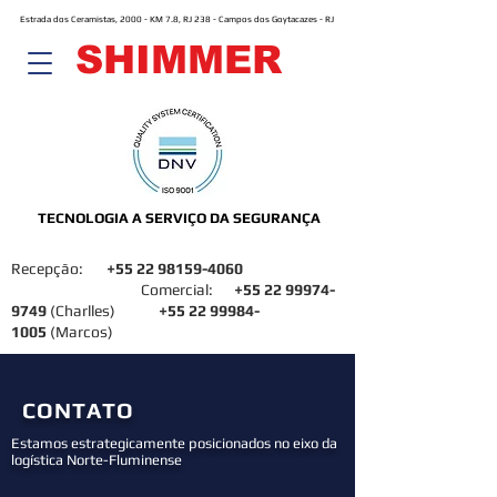
Estrada dos Ceramistas, 2000 - KM 7.8, RJ 238 - Campos dos Goytacazes - RJ
SHIMMER
TECNOLOGIA A SERVIÇO DA SEGURANÇA
Recepção:
+55 22 98159-4060
Comercial:
+55 22 99974-
9749
(Charlles)
+55 22 99984-
1005
(Marcos)
CONTATO
Estamos estrategicamente posicionados no eixo da
logística Norte-Fluminense