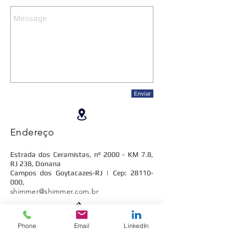
Enviar
Endereço
Estrada dos Ceramistas, nº 2000 - KM 7.8,
RJ 238, Donana
Campos dos Goytacazes-RJ | Cep:
28110-
000
,
shimmer@shimmer.com.br
Fale conosco
Phone
Email
LinkedIn