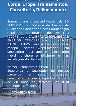
Corda, Drops, Treinamentos,
Consultoria, Delineamento
Somos uma empresa certificada pela ISO
9001:2015 no Sistema de Gestão da
Qualidade e acreditada pela Coordenação
Geral de Acreditação do INMETRO
[CGCRE] para CALIBRAÇÃO [CAL-0680] &
ENSAIOS [CRL-1375] na norma NBR
ISO/IEC 17025. Para a execução desse
escopo somos certificados em
laboratório permanente, laboratório
móvel (onshore e offshore) e nas
instalações do clientes
Nosso comprometimento é com a
Segurança e Qualidade, de nossos
parceiros e seus processos,
demonstrados com a expertise de mais
de 20 anos no mercado industrial
Onshore e Offshore.
CONHEÇA NOS!