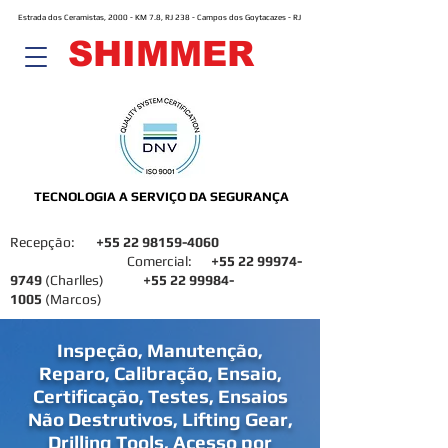
Estrada dos Ceramistas, 2000 - KM 7.8, RJ 238 - Campos dos Goytacazes - RJ
SHIMMER
TECNOLOGIA A SERVIÇO DA SEGURANÇA
Recepção:
+55 22 98159-4060
Comercial:
+55 22 99974-
9749
(Charlles)
+55 22 99984-
1005
(Marcos)
Inspeção, Manutenção,
Reparo, Calibração, Ensaio,
Certificação, Testes, Ensaios
Não Destrutivos, Lifting Gear,
Drilling Tools, Acesso por